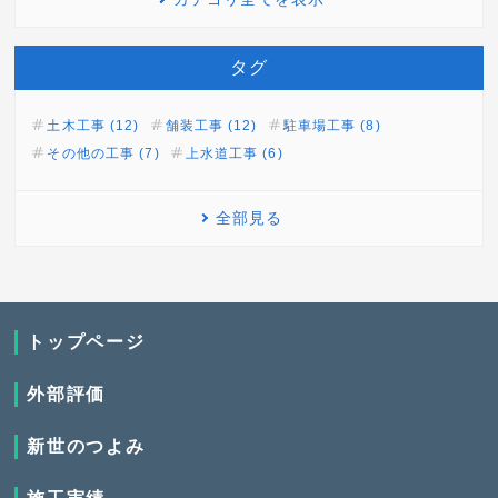
タグ
土木工事 (12)
舗装工事 (12)
駐車場工事 (8)
その他の工事 (7)
上水道工事 (6)
全部見る
トップページ
外部評価
新世のつよみ