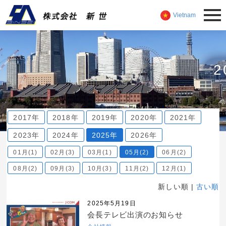
Vietnam
2
2017年
2018年
2019年
2020年
2021年
2023年
2024年
2025年
2026年
01月(1)
02月(3)
03月(1)
05月(2)
06月(2)
08月(2)
09月(3)
10月(3)
11月(2)
12月(1)
新しい順 |
古い順
2025年5月19日
会長テレビ出演のお知らせ