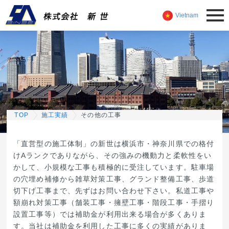
Vietnam
TOP
施工実績
その他の工事
「直営型の施工体制」の新世は横浜市・神奈川県での格付
けAランクでありながら、その強みの機動力と柔軟性をい
かして、小規模な工事も積極的に受注しています。駐車場
の穴埋め補修から雑草対策工事、グランド整備工事、歩道
切下げ工事まで、先ずはお問い合わせ下さい。私道工事や
額崩れ対策工事（舗装工事・擁壁工事・階段工事・手摺り
設置工事等）では補助金が利用出来る場合が多くありま
す。当社は補助金を利用した工事に多くの実績がありま