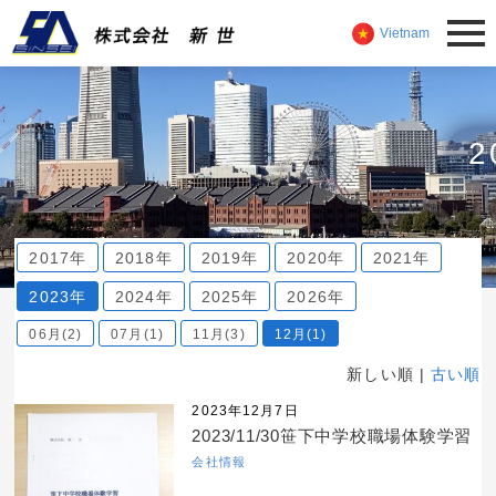
Vietnam
2
2017年
2018年
2019年
2020年
2021年
2023年
2024年
2025年
2026年
06月(2)
07月(1)
11月(3)
12月(1)
新しい順 |
古い順
2023年12月7日
2023/11/30笹下中学校職場体験学習
会社情報