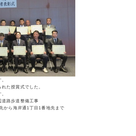
す。
られた授賞式でした。
す。
辺道路歩道整備工事
先から海岸通1丁目1番地先まで