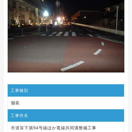
工事種別
舗装
工事件名
市道笹下第94号線ほか電線共同溝整備工事