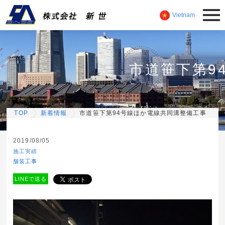
Vietnam
市道笹下第9
TOP
新着情報
市道笹下第94号線ほか電線共同溝整備工事
2019/08/05
施工実績
舗装工事
LINEで送る