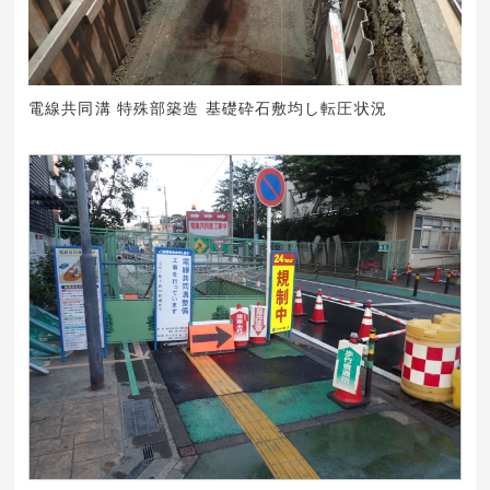
電線共同溝 特殊部築造 基礎砕石敷均し転圧状況