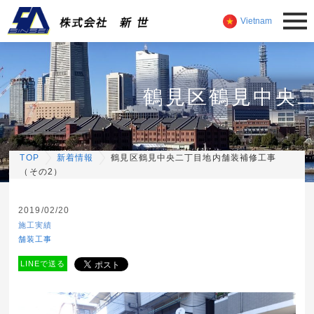
Vietnam
鶴見区鶴見中央
TOP
新着情報
鶴見区鶴見中央二丁目地内舗装補修工事
（その2）
2019/02/20
施工実績
舗装工事
LINEで送る